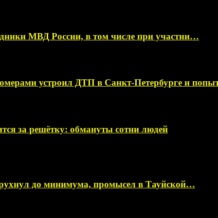
ники МВД России, в том числе при участии…
омерами устроил ДТП в Санкт-Петербурге и поп
тся за решётку: обмануты сотни людей
 рухнул до минимума, промысел в Тауйской…