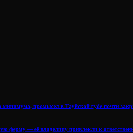
о минимума, промысел в Тауйской губе почти зак
ую ферму — её владелицу привлекли к ответствен