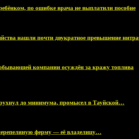
ебёнком, по ошибке врача не выплатили пособие
яйства нашли почти двукратное превышение нитра
добывающей компании осуждён за кражу топлива
 рухнул до минимума, промысел в Тауйской…
перепелиную ферму — её владелицу…