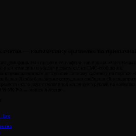
ть счетов — колымчанку «развели» по привычной
й домофона. На этот раз в сети аферистов попала 53-летняя жи
офонной компании и убедил назвать код из СМС-сообщения.
ла злоумышленникам доступ к её личному кабинету на портале «
и банка. Якобы банковские сотрудники сообщили ей о подозрит
ревести около двух с половиной миллионов рублей на «безопас
. 159 УК РФ — мошенничество.
и
_live
емена
е