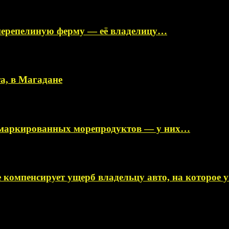
перепелиную ферму — её владелицу…
а, в Магадане
немаркированных морепродуктов — у них…
 компенсирует ущерб владельцу авто, на которое