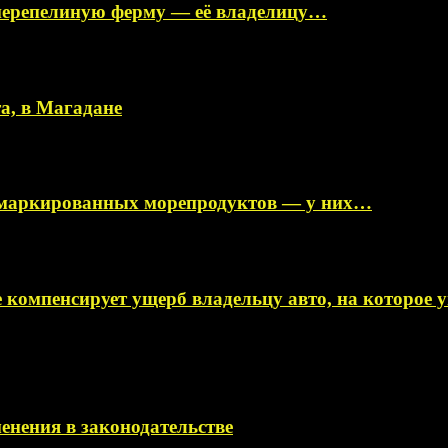
перепелиную ферму — её владелицу…
а, в Магадане
немаркированных морепродуктов — у них…
 компенсирует ущерб владельцу авто, на которое
менения в законодательстве