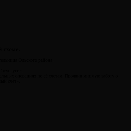
 схеме.
тельница Ольского района.
Госуслуги».
ельных операциях по её счетам. Проявив мнимую заботу о
ный счёт».