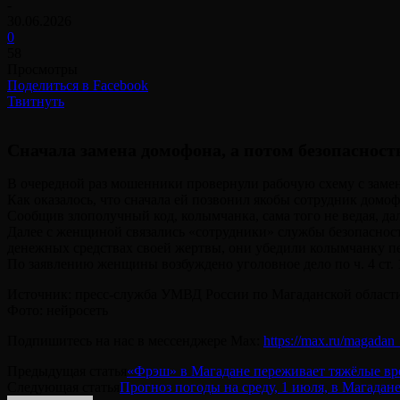
-
30.06.2026
0
58
Просмотры
Поделиться в Facebook
Твитнуть
Сначала замена домофона, а потом безопаснос
В очередной раз мошенники провернули рабочую схему с замено
Как оказалось, что сначала ей позвонил якобы сотрудник дом
Сообщив злополучный код, колымчанка, сама того не ведая, да
Далее с женщиной связались «сотрудники» службы безопасност
денежных средствах своей жертвы, они убедили колымчанку пе
По заявлению женщины возбуждено уголовное дело по ч. 4 ст
Источник: пресс-служба УМВД России по Магаданской област
Фото: нейросеть
Подпишитесь на нас в мессенджере Max:
https://max.ru/magadan_
Предыдущая статья
«Фрэш» в Магадане переживает тяжёлые вр
Следующая статья
Прогноз погоды на среду, 1 июля, в Магадан