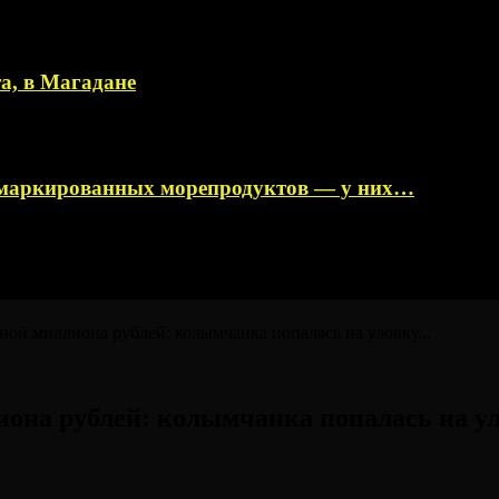
а, в Магадане
немаркированных морепродуктов — у них…
ной миллиона рублей: колымчанка попалась на уловку...
иона рублей: колымчанка попалась на 