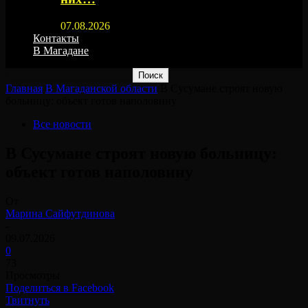
07.08.2026
Контакты
В Магадане
Главная
В Магаданской области
В Сусумане строят новую
больницу: объект готов наполовину
Все новости
В Сусумане строят новую больницу:
объект готов наполовину
От
Марина Сайфутдинова
-
09.07.2026
0
73
Просмотры
Поделиться в Facebook
Твитнуть