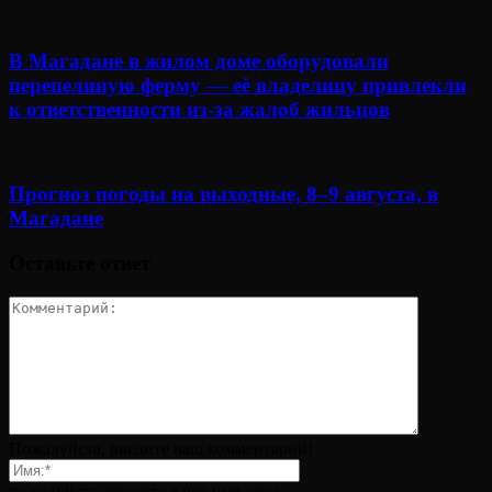
В Магадане в жилом доме оборудовали
перепелиную ферму — её владелицу привлекли
к ответственности из-за жалоб жильцов
Прогноз погоды на выходные, 8–9 августа, в
Магадане
Оставьте ответ
Пожалуйста, введите ваш комментарий!
пожалуйста, введите ваше имя здесь