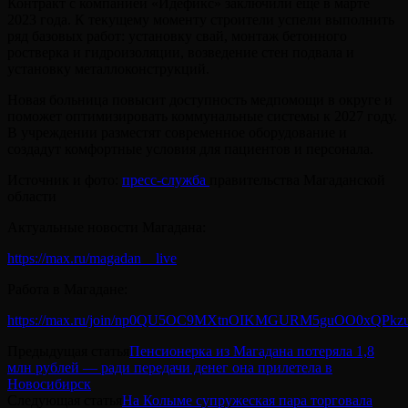
Контракт с компанией «Идефикс» заключили ещё в марте
2023 года. К текущему моменту строители успели выполнить
ряд базовых работ: установку свай, монтаж бетонного
ростверка и гидроизоляции, возведение стен подвала и
установку металлоконструкций.
Новая больница повысит доступность медпомощи в округе и
поможет оптимизировать коммунальные системы к 2027 году.
В учреждении разместят современное оборудование и
создадут комфортные условия для пациентов и персонала.
Источник и фото:
пресс-служба
правительства Магаданской
области
Актуальные новости Магадана:
https://max.ru/magadan__live
Работа в Магадане:
https://max.ru/join/np0QU5OC9MXtnOIKMGURM5guOO0xQPkz
Предыдущая статья
Пенсионерка из Магадана потеряла 1,8
млн рублей — ради передачи денег она прилетела в
Новосибирск
Следующая статья
На Колыме супружеская пара торговала