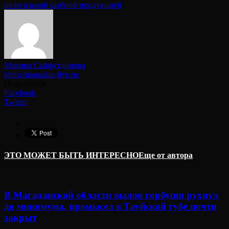
нелегальной рыбной продукцией
Марина Сайфутдинова
https://magadan-live.ru/
Поделиться
Facebook
Twitter
ЭТО МОЖЕТ БЫТЬ ИНТЕРЕСНО
Еще от автора
В Магаданской области вылов горбуши рухнул
до минимума, промысел в Тауйской губе почти
закрыт