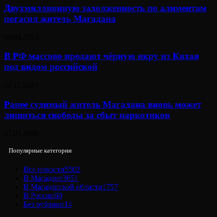
Двухмиллионную задолженность по алиментам
погасил житель Магадана
09.04.2024
В РФ массово продают чёрную икру из Китая
под видом российской
22.11.2023
Ранее судимый житель Магадана вновь может
лишиться свободы за сбыт наркотиков
27.03.2026
Популярные категории
Все новости
5502
В Магадане
3651
В Магаданской области
1757
В России
60
Без рубрики
14